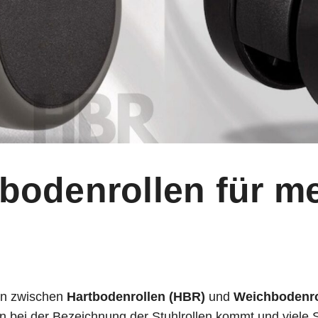
bodenrollen für m
len zwischen
Hartbodenrollen (HBR)
und
Weichbodenro
 bei der Bezeichnung der Stuhlrollen kommt und viele S