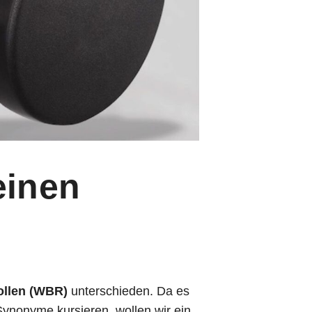
einen
llen (WBR)
unterschieden. Da es
ynonyme kursieren, wollen wir ein