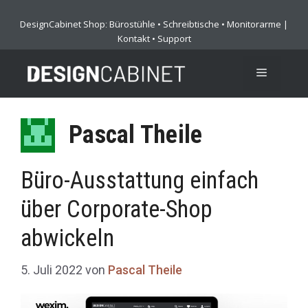
Zum
DesignCabinet Shop
Bürostühle
•
Schreibtische
•
Monitorarme
|
:
Inhalt
Kontakt
•
Support
springen
MENÜ
Pascal Theile
Büro-Ausstattung einfach
über Corporate-Shop
abwickeln
5. Juli 2022
von
Pascal Theile