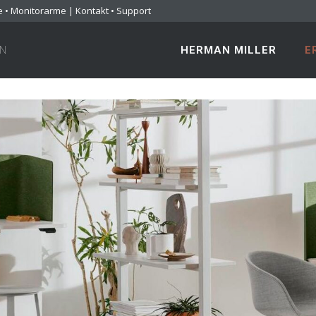
e
•
Monitorarme
|
Kontakt
•
Support
EN
HERMAN MILLER
E